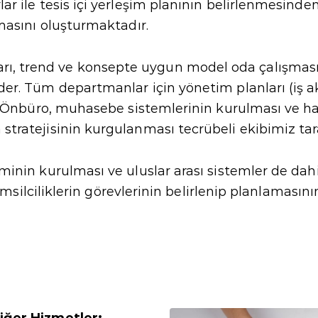
r ile tesis içi yerleşim planının belirlenmesind
masını oluşturmaktadır.
rı, trend ve konsepte uygun model oda çalışma
er. Tüm departmanlar için yönetim planları (iş ak
n Önbüro, muhasebe sistemlerinin kurulması ve hazı
tratejisinin kurgulanması tecrübeli ekibimiz tara
minin kurulması ve uluslar arası sistemler de d
temsilciliklerin görevlerinin belirlenip planlamasın
Diğer Hizmetler: