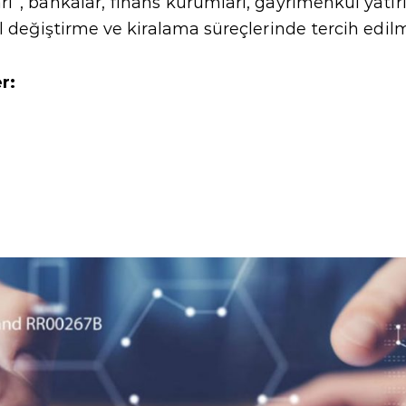
arı’’, bankalar, finans kurumları, gayrimenkul yatırım
el değiştirme ve kiralama süreçlerinde tercih edil
r: