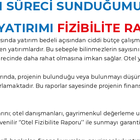
M SÜRECİ SUNDUĞUM
YATIRIMI
FİZİBİLİTE 
rasında yatırım bedeli açısından ciddi bütçe çalışm
 yatırımlardır. Bu sebeple bilinmezlerin sayısının
sürecinde daha rahat olmasına imkan sağlar. Otel yat
ımlarında, projenin bulunduğu veya bulunmayı düş
ırlamaktadır. Bu raporlar sayesinde projenin fina
larını; otel danışmanları, gayrimenkul değerleme u
enilir ‘’Otel Fizibilite Raporu’’ ile sunmayı garant