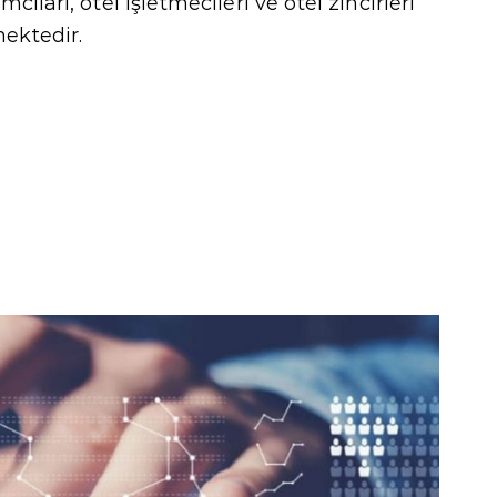
cıları, otel işletmecileri ve otel zincirleri
mektedir.